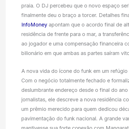
praia. O DJ percebeu que o novo espaço seria
finalmente deu o braço a torcer. Detalhes fin
InfoMoney
apontam que o acordo final de al
residência de frente para o mar, a transferê
ao jogador e uma compensação financeira c
bilionário em que ambas as partes saíram vito
A nova vida do ícone do funk em um refúgio
Com o negócio totalmente fechado e formali
deslumbrante endereço desde o final do an
jornalistas, ele descreve a nova residência c
um prêmio merecido para quem dedicou décad
pavimentação do funk nacional. A grande va
mantivesse sua forte conexão com Mangarati