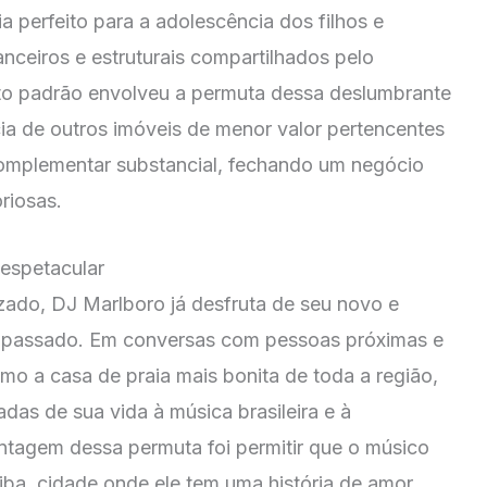
 perfeito para a adolescência dos filhos e
anceiros e estruturais compartilhados pelo
to padrão envolveu a permuta dessa deslumbrante
ncia de outros imóveis de menor valor pertencentes
omplementar substancial, fechando um negócio
riosas.
 espetacular
zado, DJ Marlboro já desfruta de seu novo e
o passado. Em conversas com pessoas próximas e
omo a casa de praia mais bonita de toda a região,
as de sua vida à música brasileira e à
ntagem dessa permuta foi permitir que o músico
ba, cidade onde ele tem uma história de amor