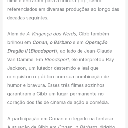
filme e entraram para a cultura pop, sendo
referenciados em diversas produções ao longo das
décadas seguintes.
Além de
A Vingança dos Nerds
, Gibb também
brilhou em
Conan, o Bárbaro
e em
Operação
Dragão II
(
Bloodsport
)
, ao lado de Jean-Claude
Van Damme. Em
Bloodsport
, ele interpretou Ray
Jackson, um lutador destemido e leal que
conquistou o público com sua combinação de
humor e bravura. Esses três filmes sozinhos
garantiram a Gibb um lugar permanente no
coração dos fãs de cinema de ação e comédia.
A participação em Conan e o legado na fantasia
A atuação de Gibb em
Conan, o Bárbaro
, dirigido