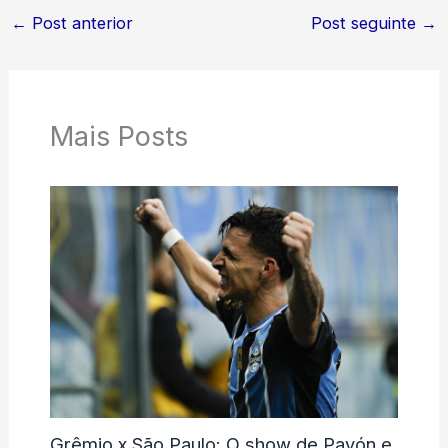
←
Post anterior
Post seguinte
→
Mais Posts
Grêmio x São Paulo: O show de Pavón e