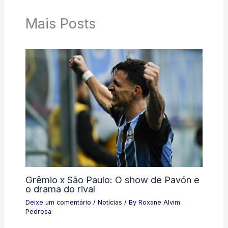
Mais Posts
Grêmio x São Paulo: O show de Pavón e
o drama do rival
Deixe um comentário
/
Notícias
/ By
Roxane Alvim
Pedrosa