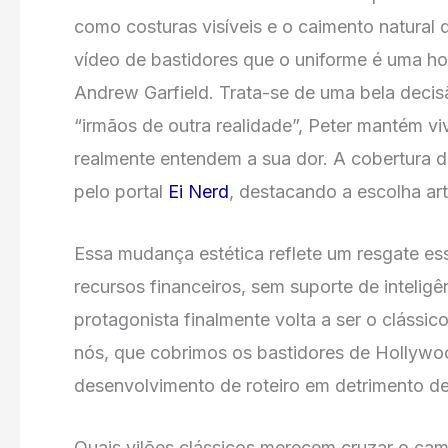
como costuras visíveis e o caimento natural
vídeo de bastidores que o uniforme é uma h
Andrew Garfield. Trata-se de uma bela decisã
“irmãos de outra realidade”, Peter mantém vi
realmente entendem a sua dor. A cobertura de
pelo portal
Ei Nerd
, destacando a escolha art
Essa mudança estética reflete um resgate ess
recursos financeiros, sem suporte de inteligê
protagonista finalmente volta a ser o clássic
nós, que cobrimos os bastidores de Hollywoo
desenvolvimento de roteiro em detrimento de
Quais vilões clássicos merecem cruzar o cam