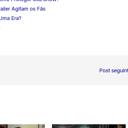
iler Agitam os Fãs
 Uma Era?
s
Post seguin